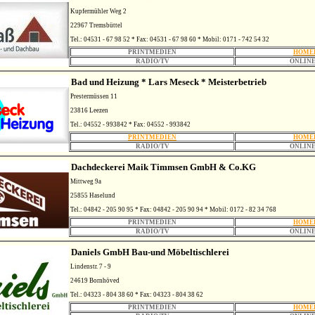
Kupfermühler Weg 2
22967 Tremsbüttel
Tel.: 04531 - 67 98 52 * Fax: 04531 - 67 98 60 * Mobil: 0171 - 742 54 32
PRINTMEDIEN
HOME
RADIO/TV
ONLINE
Bad und Heizung * Lars Meseck * Meisterbetrieb
Prestermüssen 11
23816 Leezen
Tel.: 04552 - 993842 * Fax: 04552 - 993842
PRINTMEDIEN
HOME
RADIO/TV
ONLINE
Dachdeckerei Maik Timmsen GmbH & Co.KG
Mittweg 9a
25855 Haselund
Tel.: 04842 - 205 90 95 * Fax: 04842 - 205 90 94 * Mobil: 0172 - 82 34 768
PRINTMEDIEN
HOME
RADIO/TV
ONLINE
Daniels GmbH Bau-und Möbeltischlerei
Lindenstr. 7 - 9
24619 Bornhöved
Tel.: 04323 - 804 38 60 * Fax: 04323 - 804 38 62
PRINTMEDIEN
HOME