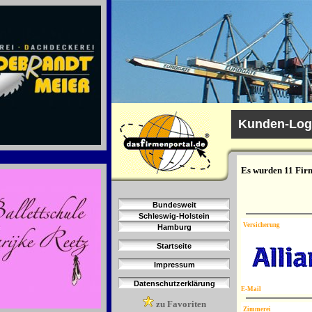
Kunden-Log
Es wurden 11 Firm
Bundesweit
Schleswig-Holstein
Versicherung
Hamburg
Startseite
Impressum
Datenschutzerklärung
E-Mail
zu Favoriten
Zimmerei