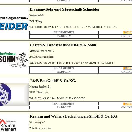
RADIO/TV
ONLINE
Diamant-Bohr-und Sägetechnik Schneider
Siemensstr.6
24963 Tarp
Tel.: 04638 - 80 82 374 * Fax: 04638 - 80 82 375 * Mobil: 0151 - 260 35 572
PRINTMEDIEN
HOME
RADIO/TV
ONLINE
Garten & Landschaftsbau Balta & Sohn
Magreta-Brandt-Str.12
24568 Kaltenkirchen
Tel.: 04191 - 50 20 49 * Fax: 04191 - 50 20 49 * Mobil: 0176 - 10 43 23 87
PRINTMEDIEN
HOME
RADIO/TV
ONLINE
J.&P. Bau GmbH & Co.KG.
Hooger Straße 12 h
25821 Bredstedt
Tel.: 0172 - 45 03 154 * Mobil: 0172 - 45 33 953
PRINTMEDIEN
HOME
RADIO/TV
ONLINE
Kramm und Weinert Bedachungen GmbH & Co. KG
Stoverweg 47
24536 Neumünster