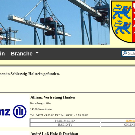
in
Branche
en in Schleswig-Holstein gefunden.
Allianz Vertretung Haaker
Gutenbergstr.20 e
24536 Neumünster
Tel.: 04321 - 9 65 00 19 * Fax: 04321 - 9 65 00 85
PRINTMEDIEN
HOME
RADIO/TV
ONLINE
André Laß Holz & Dachbau