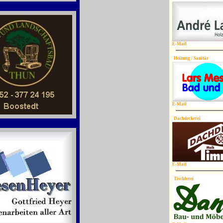
E-Mail
Heizung / Sanitär
E-Mail
Dachdeckerei
E-Mail
Tischlerei