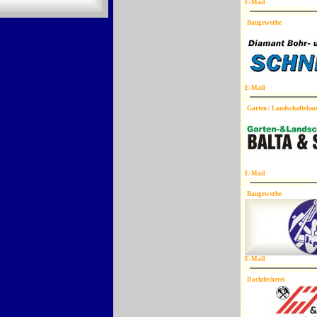
E-Mail
Baugewerbe
E-Mail
Garten / Landschaftsbau
E-Mail
Baugewerbe
E-Mail
Dachdeckerei